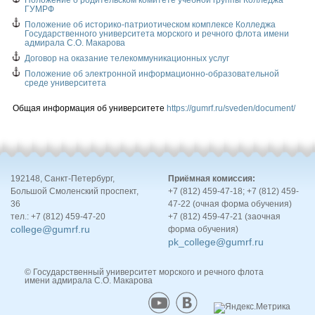
Положение о родительском комитете учебной группы Колледжа
ГУМРФ
Положение об историко-патриотическом комплексе Колледжа
Государственного университета морского и речного флота имени
адмирала С.О. Макарова
Договор на оказание телекоммуникационных услуг
Положение об электронной информационно-образовательной
среде университета
Общая информация об университете
https://gumrf.ru/sveden/document/
192148, Санкт-Петербург,
Приёмная комиссия:
Большой Смоленский проспект,
+7 (812) 459-47-18; +7 (812) 459-
36
47-22 (очная форма обучения)
тел.: +7 (812) 459-47-20
+7 (812) 459-47-21 (заочная
college@gumrf.ru
форма обучения)
pk_college@gumrf.ru
© Государственный университет морского и речного флота
имени адмирала С.О. Макарова