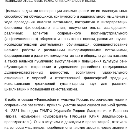
техникуме отраслевых технологий, финансов и права.
Целями и задачами конференции являлись развитие интеллектуальных
способностей обучающихся, критического и рационального мышления в
ходе проведения анализа источников, восприятия и интерпретации
феномена философского знания, получение опыта исследования
различных аспектов современного постиндустриального
(информационного) общества и попытка их оценки, развитие научно-
исследовательской деятельности обучающихся, совершенствование
навыков работы с различными информационными источниками,
формирование и развитие коммуникативных и общекультурных навыков,
а также навыков публичного выступления и повышения культуры речи
обучающихся, сохранение и укрепление российских традиционных
духовно-нравственных ценностей, воспитание уважительного
отношения к мировой и отечественной философской традиции,
использования достижений гуманитарных наук для развития
цивилизации и повышения качества жизни.
В работе секции «Философия и культура России: исторические корни и
современное развитие», приняли участие обучающиеся учебной группы
№ 2321 Колледжа ГУМРФ Журавлёв Родион Дмитриевич и Баранов
Никита Германович, (руководитель Плющева Юлия Владимировна,
преподаватель). Они выступили с докладом и презентацией, отвечали
на вопросы участников, приобрели опыт, яркие эмоции, новые знания и